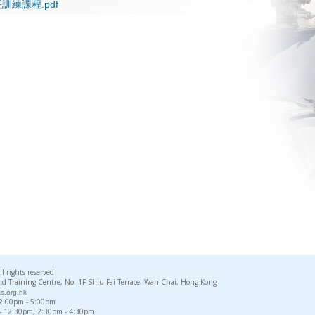
訓練課程.pdf
rights reserved
d Training Centre, No. 1F Shiu Fai Terrace, Wan Chai, Hong Kong
s.org.hk
, 2:00pm - 5:00pm
 - 12:30pm, 2:30pm - 4:30pm