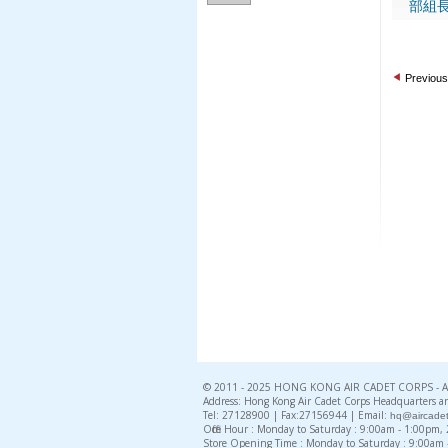
部組長
Previous
© 2011 - 2025 HONG KONG AIR CADET CORPS - All 
Address: Hong Kong Air Cadet Corps Headquarters an
Tel: 27128900 | Fax:27156944 | Email:
hq@aircadet
Office Hour : Monday to Saturday : 9:00am - 1:00pm
Store Opening Time : Monday to Saturday : 9:00am