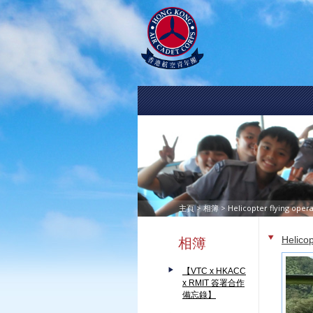
>
> Helicopter flying oper
主頁
相簿
Helicop
相簿
【VTC x HKACC
x RMIT 簽署合作
備忘錄】