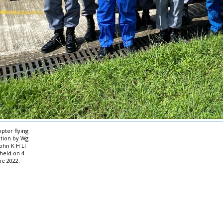
pter flying
tion by Wg
ohn K H LI
held on 4
ne 2022.