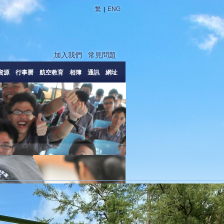
|
繁
ENG
加入我們
常見問題
資源
行事曆
航空教育
相簿
通訊
網址