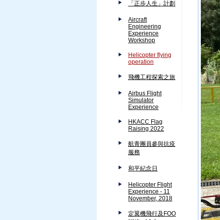
「正步人生」計劃
Aircraft
Engineering
Experience
Workshop
Helicopter flying
operation
飛機工程探索之旅
Airbus Flight
Simulator
Experience
HKACC Flag
Raising 2022
航青團員參與抗疫
服務
和平紀念日
Helicopter Flight
Experience - 11
November, 2018
定翼機飛行及FOO